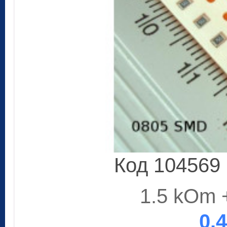
Код 104569
1.5 kOm 
0.