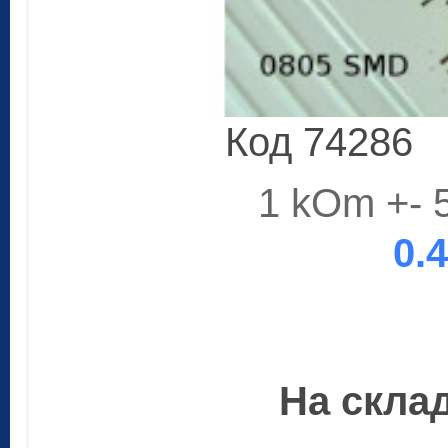
Код 74286
1 kOm +- 
0.
На склад