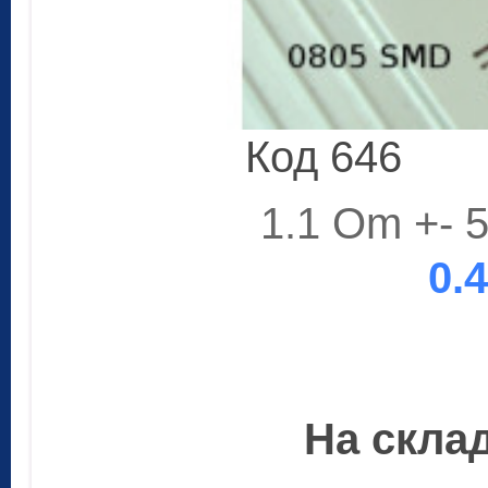
Код 646
1.1 Om +- 
0.
На склад