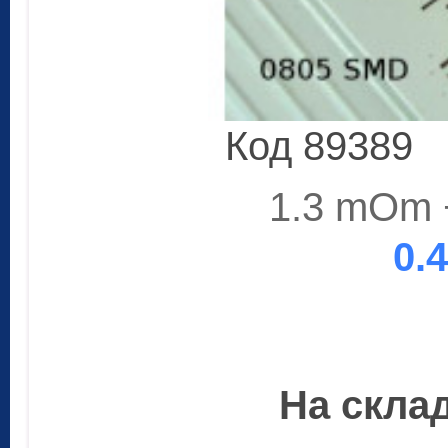
Код 89389
1.3 mOm 
0.
На склад