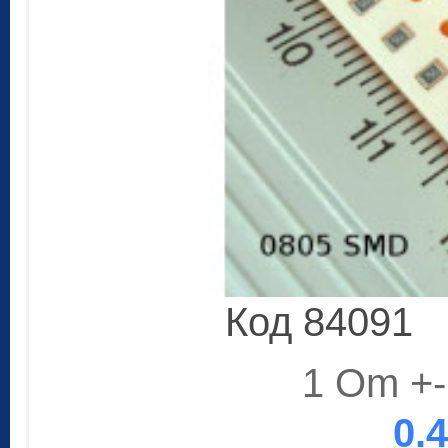
Код 84091
1 Om +-
0.