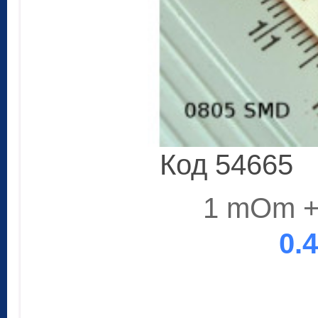
Код 54665
1 mOm +
0.