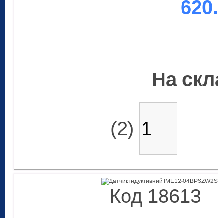
620
На скла
(2)
Код 18613