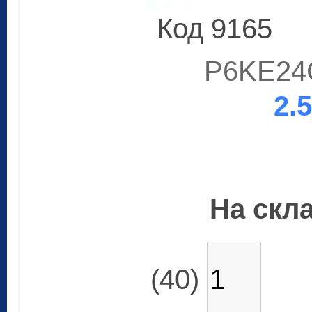
Код 9165
P6KE24
2.
На скла
(40)