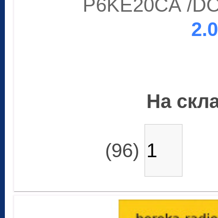
P6KE20CA /DO-
2.
На скла
(96)