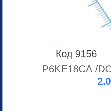
Код 9156
P6KE18СA /DO-
2.