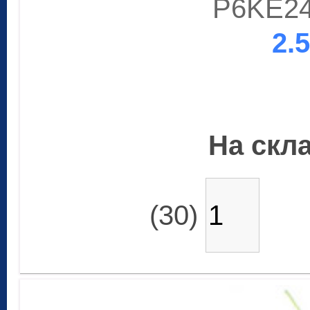
P6KE24
2.
На скла
(30)