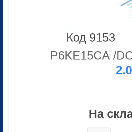
Код 9153
P6KE15CA /DO-
2.
На скла