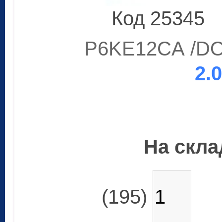
Код 25345
P6KE12CA /DO-
2.
На склад
(195)