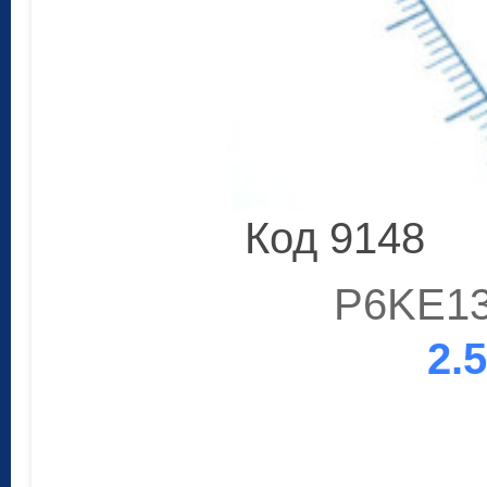
Код 9148
P6KE13
2.