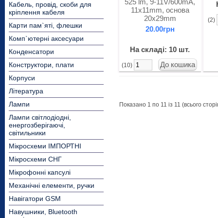
525 lm, 9-11V/600mA,
Кабель, провід, скоби для
11x11mm, основа
кріплення кабеля
20x29mm
(2)
Карти пам`яті, флешки
20.00грн
Комп`ютерні аксесуари
На складі: 10 шт.
Конденсатори
Конструктори, плати
(10)
Корпуси
Література
Лампи
Показано 1 по 11 із 11 (всього сторі
Лампи світлодіодні,
енергозберігаючі,
світильники
Мікросхеми ІМПОРТНІ
Мікросхеми СНГ
Мікрофонні капсулі
Механічні елементи, ручки
Навігатори GSM
Навушники, Bluetooth