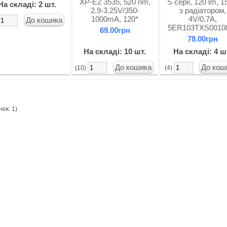
XP-E2 3535, 520 nm,
S серії, 120 lm, 1
На складі: 2 шт.
2.9-3.25V/350-
з радіатором,
1000mA, 120*
4V/0.7А,
5ER103TXS0010
69.00грн
78.00грн
На складі: 10 шт.
На складі: 4 ш
(10)
(4)
нок: 1)