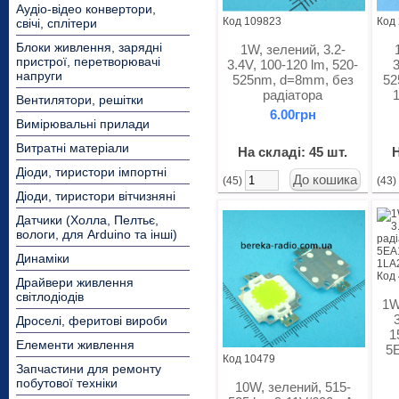
Аудіо-відео конвертори,
Код 109823
Код
свічі, сплітери
Блоки живлення, зарядні
1W, зелений, 3.2-
пристрої, перетворювачі
3.4V, 100-120 lm, 520-
напруги
525nm, d=8mm, без
52
радіатора
Вентилятори, решітки
6.00грн
Вимірювальні прилади
Витратні матеріали
На складі: 45 шт.
Н
Діоди, тиристори імпортні
(45)
(43
Діоди, тиристори вітчизняні
Датчики (Холла, Пелтьє,
вологи, для Arduino та інші)
Динаміки
Код
Драйвери живлення
світлодіодів
1W
Дроселі, феритові вироби
1
Елементи живлення
5
Код 10479
Запчастини для ремонту
побутової техніки
10W, зелений, 515-