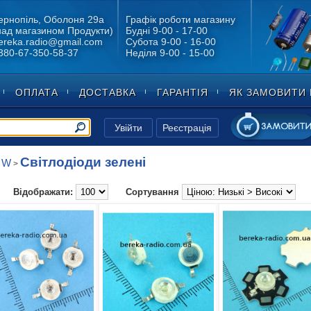
ернопіль, Оболоня 29а
Графік роботи магазину
над магазином Продукти)
Будні 9-00 - 17-00
ereka.radio@gmail.com
Субота 9-00 - 16-00
380-67-350-58-37
Неділя 9-00 - 15-00
ОПЛАТА
ДОСТАВКА
ГАРАНТІЯ
ЯК ЗАМОВИТИ 
Увійти
Реєстрація
Світлодіоди зелені
0 W
>
Відображати:
Сортування