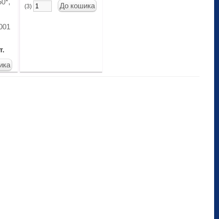
50*,
(3)
001
т.