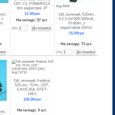
120*, CL-P3WARG14,
Код 9908
без радіатора, JF
12.00грн
 nm,
1W, зелений, 520nm,
 з
3.2-3.4V/300-350mA,
На складі: 37 шт.
m,
70-80lm, з
радіатором 20mm
(37)
15.00грн
т.
На складі: 71 шт.
(71)
Код 74732
1W, зелений, Federal,
525 nm, 70 lm, 120*,
3,4V/0.35A, EFET-
1AE1
106.00грн
На складі: 3 шт.
 nm,