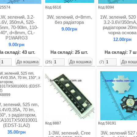
 25574
Код 6616
Код 8094
1W, зелений, 3.2-
3W, зелений, d=8mm,
1W, зелений, 520
3.6V, 350mA, 520-
без радіатора
3.2-3.6V/350mA,
5nm, 70-90lm, 110-
радіатором 20m
9.00грн
140*, d=8mm, CL-
чорна основа
P1WARG3
12.00грн
9.00грн
а складі: 43 шт.
На складі: 25 шт.
На складі: 7 ш
)
(25)
(7)
 48899
, зелений, 525 nm,
3.4V/0.35A, 70 lm,
50*, з радіатором,
EA101TXS0010001
Код 8887
Код 59191
(EDST-1LA2)
35.00грн
1-3W, зелений, Cree
3W, зелений 527