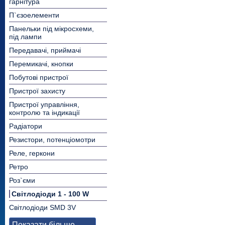
гарнітура
П`єзоелементи
Панельки під мікросхеми,
під лампи
Передавачі, приймачі
Перемикачі, кнопки
Побутові пристрої
Пристрої захисту
Пристрої управління,
контролю та індикації
Радіатори
Резистори, потенціомотри
Реле, геркони
Ретро
Роз`єми
Світлодіоди 1 - 100 W
Світлодіоди SMD 3V
Показати більше...