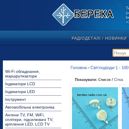
Т
(
b
+
РАДІОДЕТАЛІ / НОВИНКИ
Головна
Світлодіоди 1 - 10
>
Wi-Fi обладнання,
маршрутизатори
Показувати:
/
Сітка
Список
Індикатори LCD
Індикатори LED
Інструмент
Автомобільна електроніка
Антени TV, FM, WiFi,
сплітери, підсилювачі TV,
кріплення LED, LCD TV