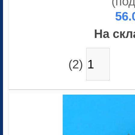
(под
56.
На скла
(2)