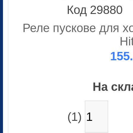
Код 29880
Реле пускове для х
Hi
155
На скла
(1)