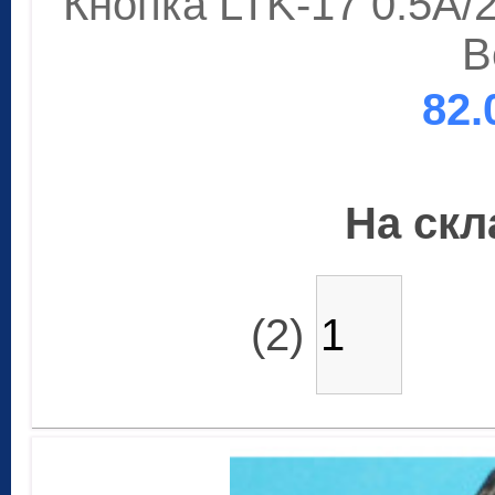
Кнопка LTK-17 0.5A/
B
82.
На скла
(2)