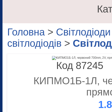
Кат
Головна
>
Світлодіоди
світлодіодів
>
Світлод
Код 87245
КИПМО1Б-1Л, че
прям
1.