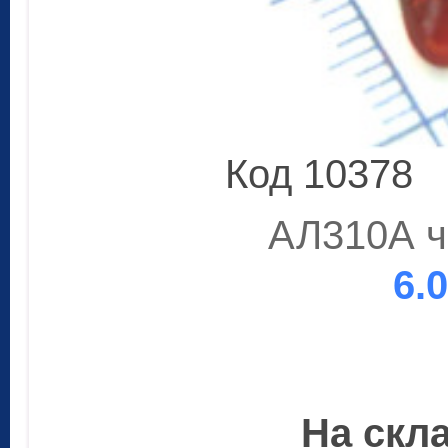
Код 10378
АЛ310А ч
6.
На скла