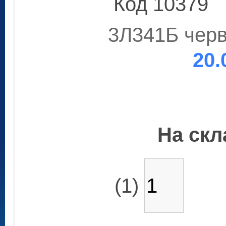
Код 10379
3Л341Б черв
20.
На скла
(1)