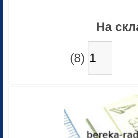
На скла
(8)