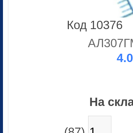
Код 10376
АЛ307Г
4.
На скла
(87)