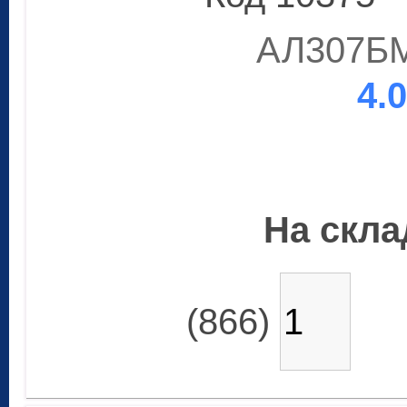
АЛ307БМ
4.
На склад
(866)