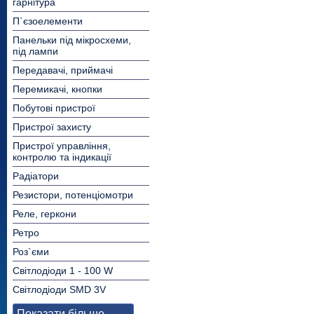
гарнітура
П`єзоелементи
Панельки під мікросхеми,
під лампи
Передавачі, приймачі
Перемикачі, кнопки
Побутові пристрої
Пристрої захисту
Пристрої управління,
контролю та індикації
Радіатори
Резистори, потенціомотри
Реле, геркони
Ретро
Роз`єми
Світлодіоди 1 - 100 W
Світлодіоди SMD 3V
Показати більше...