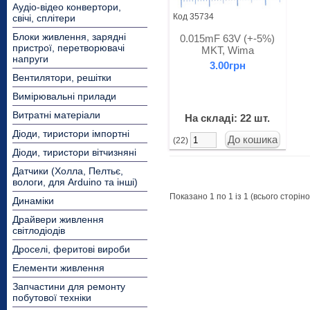
Аудіо-відео конвертори,
Код 35734
свічі, сплітери
Блоки живлення, зарядні
0.015mF 63V (+-5%)
пристрої, перетворювачі
MKT, Wima
напруги
3.00грн
Вентилятори, решітки
Вимірювальні прилади
Витратні матеріали
На складі: 22 шт.
Діоди, тиристори імпортні
(22)
Діоди, тиристори вітчизняні
Датчики (Холла, Пелтьє,
вологи, для Arduino та інші)
Показано 1 по 1 із 1 (всього сторінок
Динаміки
Драйвери живлення
світлодіодів
Дроселі, феритові вироби
Елементи живлення
Запчастини для ремонту
побутової техніки