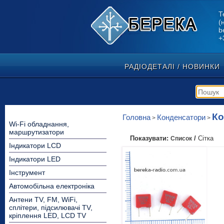
Т
(
b
+
РАДІОДЕТАЛІ / НОВИНКИ
Ко
Головна
Конденсатори
>
>
Wi-Fi обладнання,
маршрутизатори
Показувати:
/
Сітка
Список
Індикатори LCD
Індикатори LED
Інструмент
Автомобільна електроніка
Антени TV, FM, WiFi,
сплітери, підсилювачі TV,
кріплення LED, LCD TV