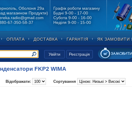
ернопіль, Оболоня 29а
Графік роботи магазину
над магазином Продукти)
Будні 9-00 - 17-00
ereka.radio@gmail.com
Субота 9-00 - 16-00
380-67-350-58-37
Неділя 9-00 - 15-00
ОПЛАТА
ДОСТАВКА
ГАРАНТІЯ
ЯК ЗАМОВИТИ 
Увійти
Реєстрація
нденсатори FKP2 WIMA
Відображати:
Сортування