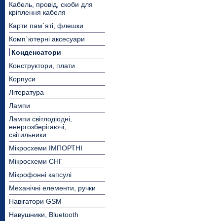
Кабель, провід, скоби для
кріплення кабеля
Карти пам`яті, флешки
Комп`ютерні аксесуари
Конденсатори
Конструктори, плати
Корпуси
Література
Лампи
Лампи світлодіодні,
енергозберігаючі,
світильники
Мікросхеми ІМПОРТНІ
Мікросхеми СНГ
Мікрофонні капсулі
Механічні елементи, ручки
Навігатори GSM
Навушники, Bluetooth