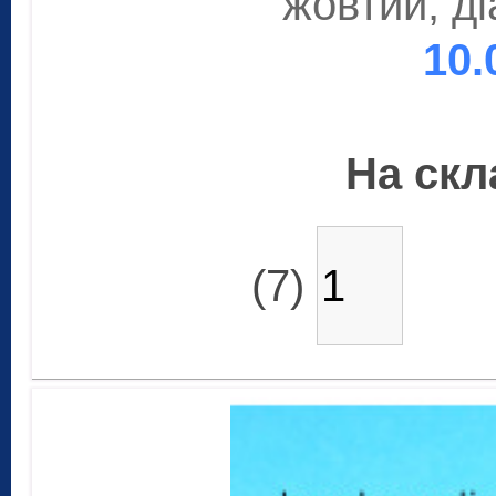
жовтий, д
10.
На скла
(7)