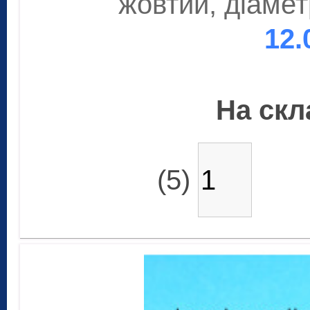
жовтий, діамет
12.
На скла
(5)