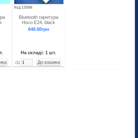
Код 15088
ура
Bluetooth гарнітура
k
Hoco E24, black
648.00грн
т.
На складі: 1 шт.
(1)