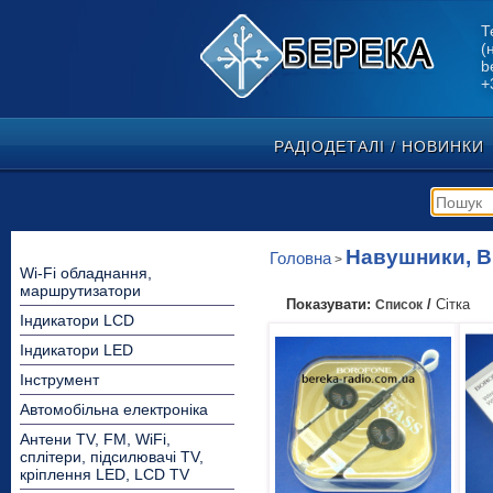
Т
(
b
+
РАДІОДЕТАЛІ / НОВИНКИ
Навушники, Bl
Головна
>
Wi-Fi обладнання,
маршрутизатори
Показувати:
/
Сітка
Список
Індикатори LCD
Індикатори LED
Інструмент
Автомобільна електроніка
Антени TV, FM, WiFi,
сплітери, підсилювачі TV,
кріплення LED, LCD TV