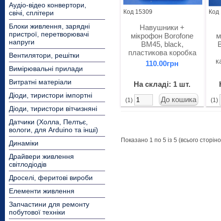
Аудіо-відео конвертори,
Код 15309
Код
свічі, сплітери
Блоки живлення, зарядні
Навушники +
пристрої, перетворювачі
мікрофон Borofone
м
напруги
BM45, black,
пластикова коробка
Вентилятори, решітки
к
110.00грн
Вимірювальні прилади
Витратні матеріали
На складі: 1 шт.
Діоди, тиристори імпортні
(1)
(1)
Діоди, тиристори вітчизняні
Датчики (Холла, Пелтьє,
вологи, для Arduino та інші)
Показано 1 по 5 із 5 (всього сторінок
Динаміки
Драйвери живлення
світлодіодів
Дроселі, феритові вироби
Елементи живлення
Запчастини для ремонту
побутової техніки