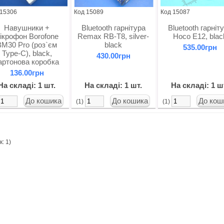
 15306
Код 15089
Код 15087
Навушники +
Bluetooth гарнітура
Bluetooth гарніт
ікрофон Borofone
Remax RB-T8, silver-
Hoco E12, blac
BM30 Pro (роз`єм
black
535.00грн
Type-C), black,
430.00грн
артонова коробка
136.00грн
На складі: 1 шт.
На складі: 1 шт.
На складі: 1 ш
(1)
(1)
: 1)