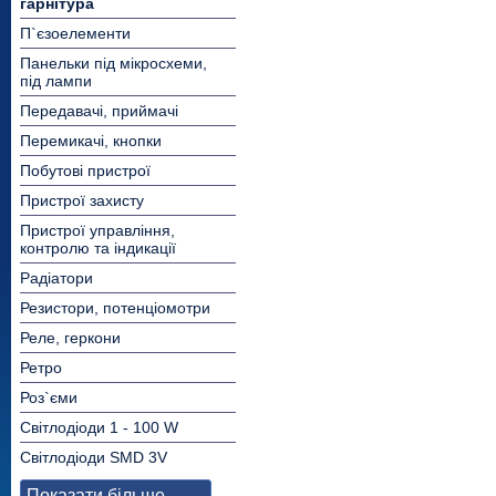
гарнітура
П`єзоелементи
Панельки під мікросхеми,
під лампи
Передавачі, приймачі
Перемикачі, кнопки
Побутові пристрої
Пристрої захисту
Пристрої управління,
контролю та індикації
Радіатори
Резистори, потенціомотри
Реле, геркони
Ретро
Роз`єми
Світлодіоди 1 - 100 W
Світлодіоди SMD 3V
Показати більше...