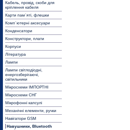
Кабель, провід, скоби для
кріплення кабеля
Карти пам`яті, флешки
Комп`ютерні аксесуари
Конденсатори
Конструктори, плати
Корпуси
Література
Лампи
Лампи світлодіодні,
енергозберігаючі,
світильники
Мікросхеми ІМПОРТНІ
Мікросхеми СНГ
Мікрофонні капсулі
Механічні елементи, ручки
Навігатори GSM
Навушники, Bluetooth