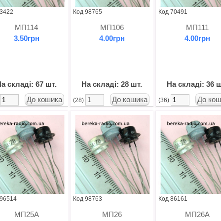
 3422
Код 98765
Код 70491
МП114
МП106
МП111
3.50грн
4.00грн
4.00грн
а складі: 67 шт.
На складі: 28 шт.
На складі: 36 ш
)
(28)
(36)
 96514
Код 98763
Код 86161
МП25А
МП26
МП26А