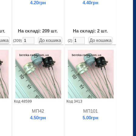
4.20грн
4.40грн
шт.
На складі: 209 шт.
На складі: 2 шт.
(209)
(2)
Код 48599
Код 3413
МП42
МП101
4.50грн
5.00грн