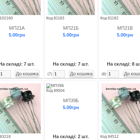
 102160
Код 81183
Код 81182
МП21А
МП21Б
МП21В
5.00грн
5.00грн
5.00грн
На складі: 7 шт.
На складі: 7 шт.
На складі: 8 ш
(7)
(8)
Код 89504
МП39Б
5.00грн
На складі: 2 шт.
 93218
Код 84512