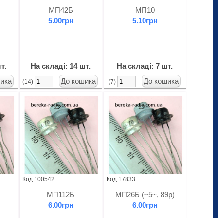
МП42Б
МП10
5.00грн
5.10грн
т.
На складі: 14 шт.
На складі: 7 шт.
(14)
(7)
Код 100542
Код 17833
МП112Б
МП26Б (~5~, 89р)
6.00грн
6.00грн