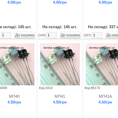
4.00грн
4.00грн
4.00грн
а складі: 145 шт.
На складі: 145 шт.
На складі: 337 
)
(145)
(337)
 3409
Код 3410
Код 86170
МП40
МП41
МП41А
4.50грн
4.50грн
4.50грн