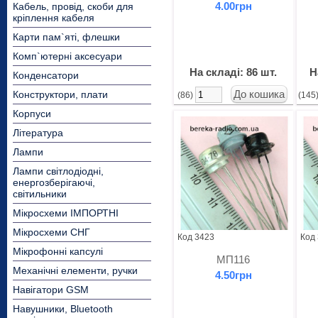
4.00грн
Кабель, провід, скоби для
кріплення кабеля
Карти пам`яті, флешки
Комп`ютерні аксесуари
На складі: 86 шт.
Н
Конденсатори
Конструктори, плати
(86)
(145
Корпуси
Література
Лампи
Лампи світлодіодні,
енергозберігаючі,
світильники
Мікросхеми ІМПОРТНІ
Мікросхеми СНГ
Код 3423
Код
Мікрофонні капсулі
МП116
Механічні елементи, ручки
4.50грн
Навігатори GSM
Навушники, Bluetooth