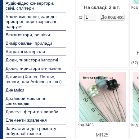
Аудіо-відео конвертори,
На складі: 2 шт.
Код
свічі, сплітери
Блоки живлення, зарядні
(2)
пристрої, перетворювачі
напруги
Вентилятори, решітки
Вимірювальні прилади
Витратні матеріали
Н
Діоди, тиристори імпортні
(67
Діоди, тиристори вітчизняні
Датчики (Холла, Пелтьє,
вологи, для Arduino та інші)
Динаміки
Драйвери живлення
світлодіодів
Дроселі, феритові вироби
Елементи живлення
Код 3403
Код
Запчастини для ремонту
побутової техніки
МП25