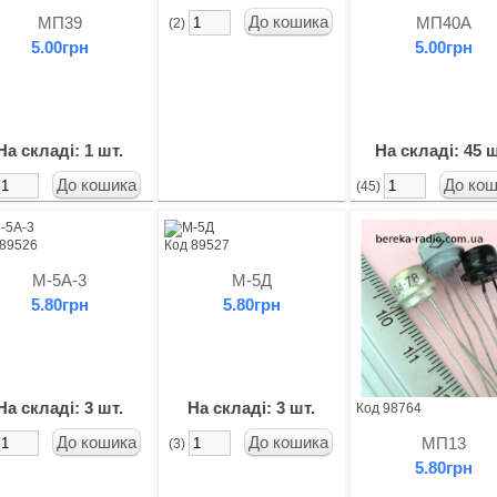
МП39
МП40А
(2)
5.00грн
5.00грн
На складі: 1 шт.
На складі: 45 ш
(45)
 89526
Код 89527
М-5А-3
М-5Д
5.80грн
5.80грн
На складі: 3 шт.
На складі: 3 шт.
Код 98764
МП13
(3)
5.80грн