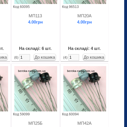
Код 60095
Код 96513
МП113
МП20А
4.00грн
4.00грн
т.
На складі: 6 шт.
На складі: 4 шт.
(6)
(4)
Код 59099
Код 60094
МП25Б
МП42А