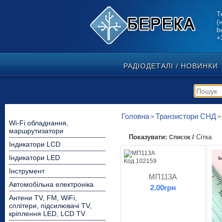
Т
(
b
+
РАДІОДЕТАЛІ / НОВИНКИ
Головна
Транзистори СНД
>
Wi-Fi обладнання,
маршрутизатори
Показувати:
/
Сітка
Список
Індикатори LCD
Індикатори LED
Код 102159
Інструмент
МП113А
Автомобільна електроніка
2.00грн
Антени TV, FM, WiFi,
сплітери, підсилювачі TV,
кріплення LED, LCD TV