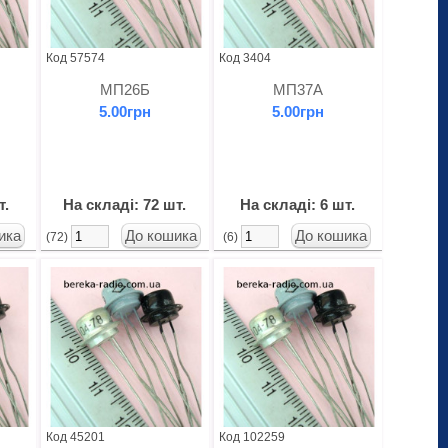
Код 57574
Код 3404
МП26Б
МП37А
5.00грн
5.00грн
т.
На складі: 72 шт.
На складі: 6 шт.
(72)
(6)
Код 45201
Код 102259