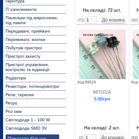
гарнітура
П`єзоелементи
На складі: 72 шт.
Н
Панельки під мікросхеми,
(72)
(42
під лампи
Передавачі, приймачі
Перемикачі, кнопки
Побутові пристрої
Пристрої захисту
Пристрої управління,
контролю та індикації
Радіатори
Код 89529
Код
Резистори, потенціомотри
МП101А
Реле, геркони
5.00грн
Ретро
Роз`єми
Світлодіоди 1 - 100 W
На складі: 2 шт.
Н
Світлодіоди SMD 3V
(2)
(54
Показати більше...