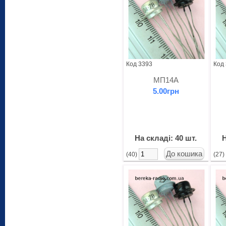
Код 3393
Код
МП14А
5.00грн
На складі: 40 шт.
Н
(40)
(27