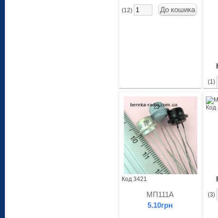
(12)
(1)
Код
Код 3421
МП111А
(3)
5.10грн