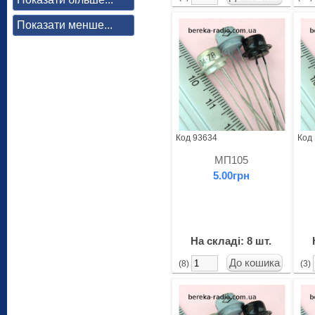
Показати менше...
Код 93634
Код
МП105
5.00грн
На складі: 8 шт.
(8)
(3)