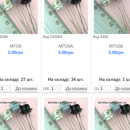
 3396
Код 102064
Код 3400
МП16
МП16А
МП16Б
5.00грн
5.00грн
5.00грн
а складі: 27 шт.
На складі: 34 шт.
На складі: 1 ш
)
(34)
(1)