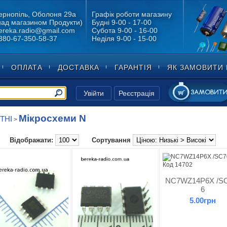
ернопіль, Оболоня 29а
Графік роботи магазину
над магазином Продукти)
Будні 9-00 - 17-00
ereka.radio@gmail.com
Субота 9-00 - 16-00
380-67-350-58-37
Неділя 9-00 - 15-00
ОПЛАТА
ДОСТАВКА
ГАРАНТІЯ
ЯК ЗАМОВИТИ 
Увійти
Реєстрація
Мікросхеми N
ТНІ
>
Відображати:
Сортування
Код 14702
NC7WZ14P6X /SC
6
5.00грн