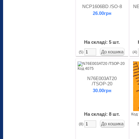
NCP1606BD /SO-8
NE
26.00грн
На складі: 5 шт.
(5)
(4)
Код 4075
N76E003AT20
/TSOP-20
30.00грн
На складі: 8 шт.
Код
(8)