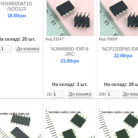
NSI45020AT1G
/SOD123
18.00грн
а складі: 20 шт.
Код 23247
Код 70859
NJM4565D /DIP-8
NCP1203P60 /DI
)
JRC
22.00грн
21.00грн
На складі: 3 шт.
На складі: 28 ш
(3)
(28)