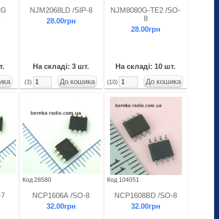
2G
NJM2068LD /SIP-8
NJM8080G-TE2 /SO-
8
28.00грн
28.00грн
т.
На складі: 3 шт.
На складі: 10 шт.
(3)
(10)
Код 28580
Код 104051
-7
NCP1606A /SO-8
NCP1608BD /SO-8
32.00грн
32.00грн