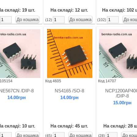
а складі: 19 шт.
На складі: 12 шт.
На складі: 102 
)
(12)
(102)
 105154
Код 4605
Код 14707
NE567CN /DIP-8
NS4165 /SO-8
NCP1200AP40
/DIP-8
14.00грн
14.00грн
15.00грн
а складі: 10 шт.
На складі: 45 шт.
На складі: 28 ш
)
(45)
(28)