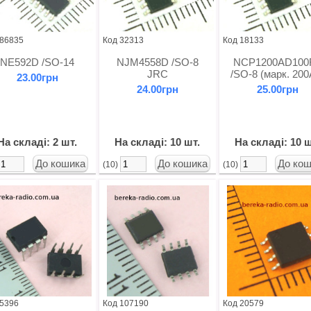
 86835
Код 32313
Код 18133
NE592D /SO-14
NJM4558D /SO-8
NCP1200AD100
JRC
/SO-8 (марк. 200
23.00грн
24.00грн
25.00грн
На складі: 2 шт.
На складі: 10 шт.
На складі: 10 ш
(10)
(10)
 5396
Код 107190
Код 20579