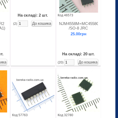
На складі: 2 шт.
Код 46573
R2
NJM4558M=MC4558CDT=RC45
(2)
A1)
/SO-8 JRC
25.00грн
т.
На складі: 20 шт.
(20)
Код 57763
Код 32780