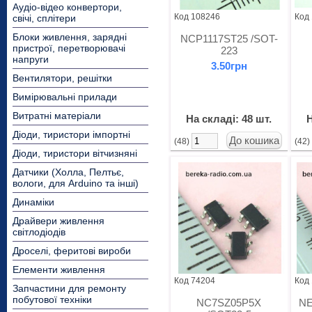
Аудіо-відео конвертори,
Код 108246
Код
свічі, сплітери
Блоки живлення, зарядні
NCP1117ST25 /SOT-
пристрої, перетворювачі
223
напруги
3.50грн
Вентилятори, решітки
Вимірювальні прилади
Витратні матеріали
На складі: 48 шт.
Н
Діоди, тиристори імпортні
(48)
(42
Діоди, тиристори вітчизняні
Датчики (Холла, Пелтьє,
вологи, для Arduino та інші)
Динаміки
Драйвери живлення
світлодіодів
Дроселі, феритові вироби
Елементи живлення
Код 74204
Код
Запчастини для ремонту
побутової техніки
NC7SZ05P5X
NE