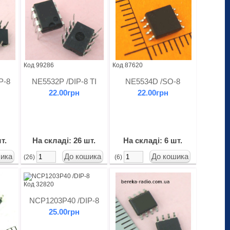
Код 99286
Код 87620
P-8
NE5532P /DIP-8 TI
NE5534D /SO-8
22.00грн
22.00грн
т.
На складі: 26 шт.
На складі: 6 шт.
(26)
(6)
Код 32820
NCP1203P40 /DIP-8
25.00грн