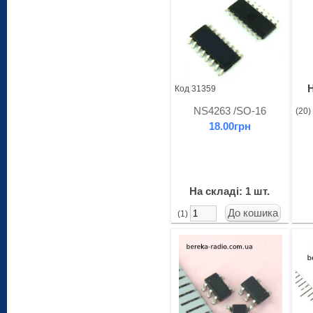
Н
Код 31359
NS4263 /SO-16
(20
18.00грн
На складі: 1 шт.
(1)