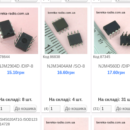
 78644
Код 86838
Код 87345
NJM2904D /DIP-8
NJM3404AM /SO-8
NJM4560D /DIP
15.10грн
16.60грн
17.60грн
На складі: 8 шт.
На складі: 4 шт.
На складі: 31 ш
(4)
(31)
 14728