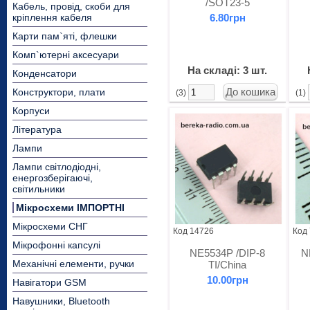
/SOT23-5
Кабель, провід, скоби для
кріплення кабеля
6.80грн
Карти пам`яті, флешки
Комп`ютерні аксесуари
На складі: 3 шт.
Конденсатори
Конструктори, плати
(3)
(1)
Корпуси
Література
Лампи
Лампи світлодіодні,
енергозберігаючі,
світильники
Мікросхеми ІМПОРТНІ
Мікросхеми СНГ
Код 14726
Код
Мікрофонні капсулі
NE5534P /DIP-8
N
Механічні елементи, ручки
TI/China
10.00грн
Навігатори GSM
Навушники, Bluetooth