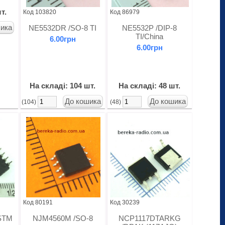
т.
Код 103820
Код 86979
NE5532DR /SO-8 TI
NE5532P /DIP-8
TI/China
6.00грн
6.00грн
На складі: 104 шт.
На складі: 48 шт.
(104)
(48)
Код 80191
Код 30239
 STM
NJM4560M /SO-8
NCP1117DTARKG