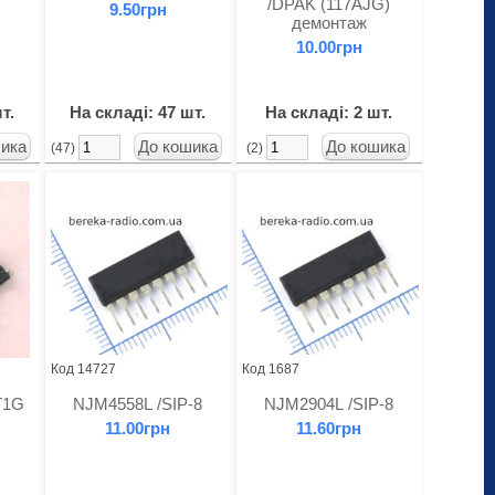
/DPAK (117AJG)
9.50грн
демонтаж
10.00грн
т.
На складі: 47 шт.
На складі: 2 шт.
(47)
(2)
Код 14727
Код 1687
T1G
NJM4558L /SIP-8
NJM2904L /SIP-8
11.00грн
11.60грн