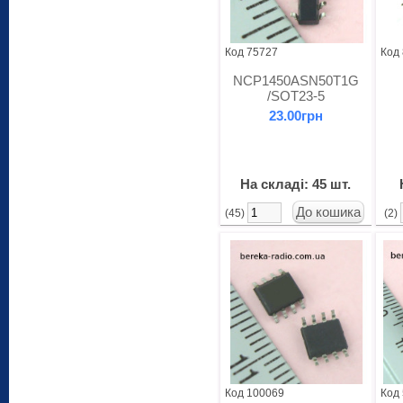
Код 75727
Код
NCP1450ASN50T1G
/SOT23-5
23.00грн
На складі: 45 шт.
(45)
(2)
Код 100069
Код