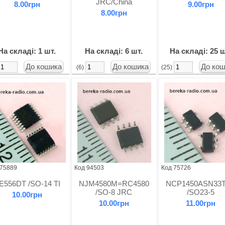
JRC/China
8.00грн
9.00грн
8.00грн
На складі: 1 шт.
На складі: 6 шт.
На складі: 25 ш
(6)
(25)
 75889
Код 94503
Код 75726
E556DT /SO-14 TI
NJM4580M=RC4580
NCP1450ASN33
/SO-8 JRC
/SO23-5
10.00грн
10.00грн
11.00грн