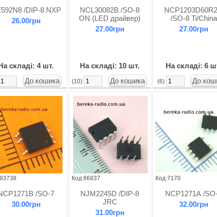
592N8 /DIP-8 NXP
NCL30082B /SO-8
NCP1203D60R
ON (LED драйвер)
/SO-8 Ti/China
26.00грн
27.00грн
27.00грн
На складі: 4 шт.
На складі: 10 шт.
На складі: 6 ш
(10)
(6)
 93738
Код 86837
Код 7170
NCP1271B /SO-7
NJM2245D /DIP-8
NCP1271A /SO
JRC
30.00грн
32.00грн
31.00грн