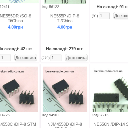
На складі: 91 ш
 12411
Код 56122
NE555DR /SO-8
NE555P /DIP-8
(91)
Ti/China
TI/China
4.00грн
4.00грн
а складі: 42 шт.
На складі: 279 шт.
)
(279)
 14725
Код 94501
Код 87216
4558C /DIP-8 STM
NJM4558D /DIP-8
NE556N /DIP-14