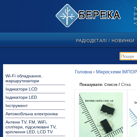
Т
(
b
+
РАДІОДЕТАЛІ / НОВИНКИ
Головна
Мікросхеми ІМПОР
>
Wi-Fi обладнання,
маршрутизатори
Показувати:
/
Сітка
Список
Індикатори LCD
Індикатори LED
Інструмент
Автомобільна електроніка
Антени TV, FM, WiFi,
сплітери, підсилювачі TV,
кріплення LED, LCD TV