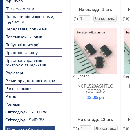
гарнітура
П`єзоелементи
На складі: 1 шт.
Н
Панельки під мікросхеми,
(1)
(19
під лампи
Передавачі, приймачі
Перемикачі, кнопки
Побутові пристрої
Пристрої захисту
Пристрої управління,
контролю та індикації
Радіатори
Код 90599
Код
Резистори, потенціомотри
NCP1529ASNT1G
Реле, геркони
/SOT23-5
Ретро
12.00грн
Роз`єми
Світлодіоди 1 - 100 W
На складі: 12 шт.
Н
Світлодіоди SMD 3V
(12)
(10
Показати більше...