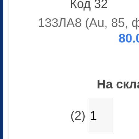
Код 32
133ЛА8 (Au, 85, 
80.
На скла
(2)