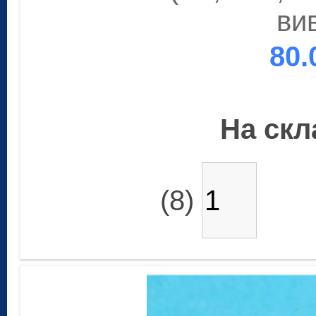
ви
80.
На скла
(8)