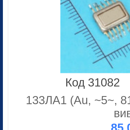
Код 31082
133ЛА1 (Au, ~5~, 8
ви
85.