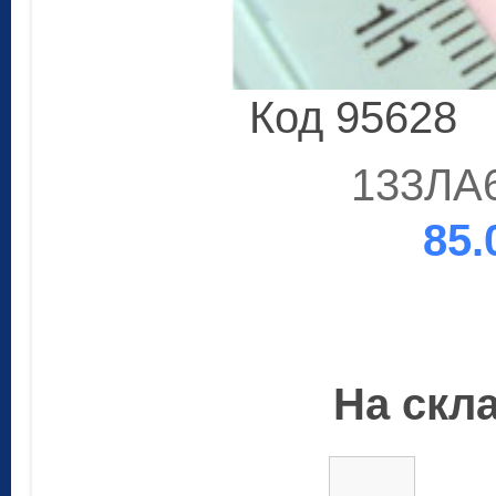
Код 95628
133ЛА6
85.
На скла