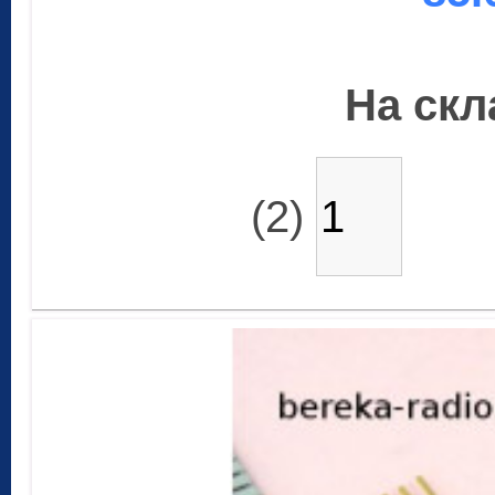
На скла
(2)