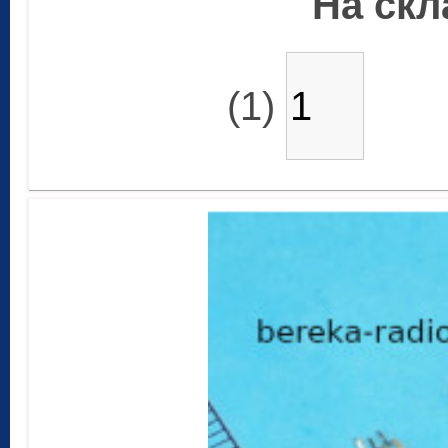
На скла
(1)