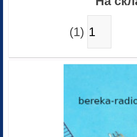
На скла
(1)