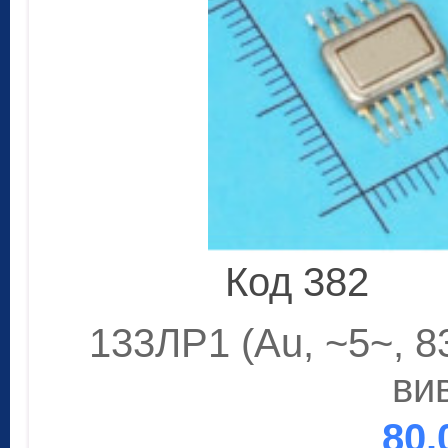
Код 382
133ЛР1 (Au, ~5~, 8
ви
80.