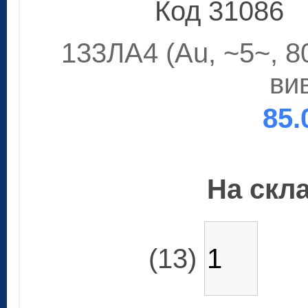
Код 31086
133ЛА4 (Au, ~5~, 8
ви
85.
На скла
(13)