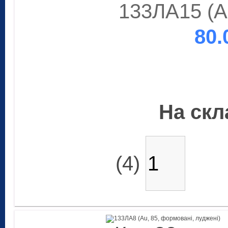
133ЛА15 (Au
80.
На скла
(4)