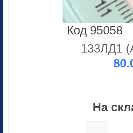
Код 95058
133ЛД1 (A
80.
На скла