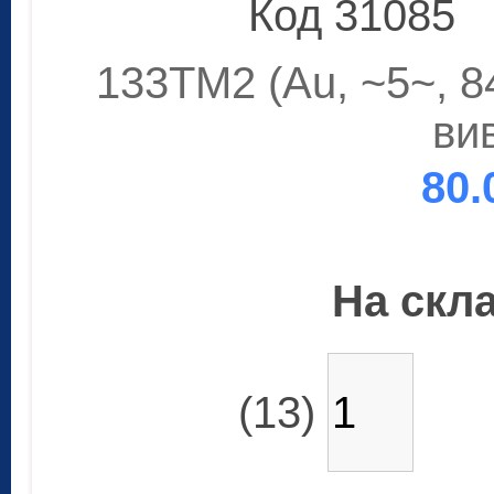
Код 31085
133ТМ2 (Au, ~5~, 8
ви
80.
На скла
(13)