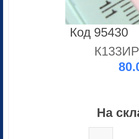
Код 95430
К133ИР1
80.
На скла