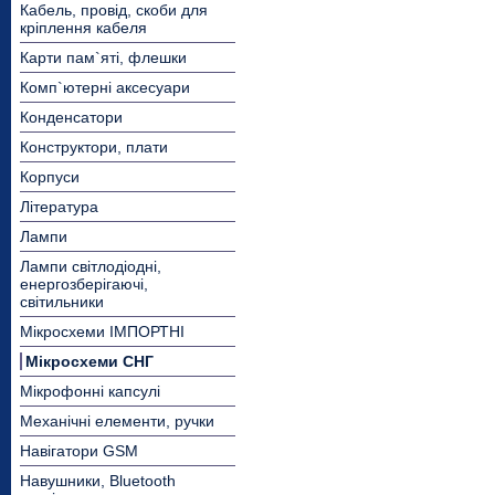
Кабель, провід, скоби для
кріплення кабеля
Карти пам`яті, флешки
Комп`ютерні аксесуари
Конденсатори
Конструктори, плати
Корпуси
Література
Лампи
Лампи світлодіодні,
енергозберігаючі,
світильники
Мікросхеми ІМПОРТНІ
Мікросхеми СНГ
Мікрофонні капсулі
Механічні елементи, ручки
Навігатори GSM
Навушники, Bluetooth