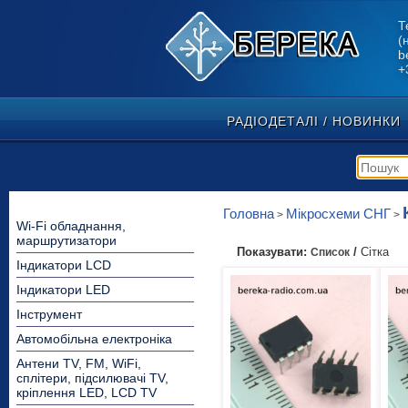
Т
(
b
+
РАДІОДЕТАЛІ / НОВИНКИ
Головна
Мікросхеми СНГ
>
>
Wi-Fi обладнання,
маршрутизатори
Показувати:
/
Сітка
Список
Індикатори LCD
Індикатори LED
Інструмент
Автомобільна електроніка
Антени TV, FM, WiFi,
сплітери, підсилювачі TV,
кріплення LED, LCD TV