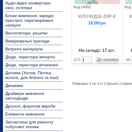
Аудіо-відео конвертори,
Код 14002
Код
свічі, сплітери
Блоки живлення, зарядні
КР574УД1Б /DIP-8
К
пристрої, перетворювачі
18.00грн
напруги
Вентилятори, решітки
Вимірювальні прилади
Витратні матеріали
На складі: 17 шт.
Діоди, тиристори імпортні
(17)
(4)
Діоди, тиристори вітчизняні
Датчики (Холла, Пелтьє,
вологи, для Arduino та інші)
Показано 1 по 3 із 3 (всього сторінок
Динаміки
Драйвери живлення
світлодіодів
Дроселі, феритові вироби
Елементи живлення
Запчастини для ремонту
побутової техніки