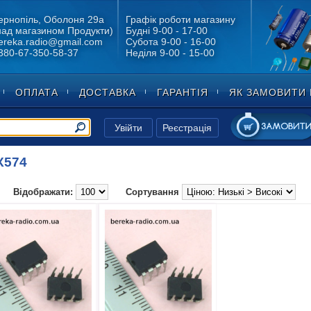
ернопіль, Оболоня 29а
Графік роботи магазину
над магазином Продукти)
Будні 9-00 - 17-00
ereka.radio@gmail.com
Субота 9-00 - 16-00
380-67-350-58-37
Неділя 9-00 - 15-00
ОПЛАТА
ДОСТАВКА
ГАРАНТІЯ
ЯК ЗАМОВИТИ 
Увійти
Реєстрація
К574
Відображати:
Сортування