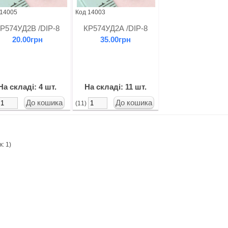
 14005
Код 14003
Р574УД2В /DIP-8
КР574УД2А /DIP-8
20.00грн
35.00грн
На складі: 4 шт.
На складі: 11 шт.
(11)
: 1)