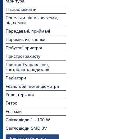
гарнітура
П`єзоелементи
Панельки під мікросхеми,
під лампи
Передавачі, приймачі
Перемикачі, кнопки
Побутові пристрої
Пристрої захисту
Пристрої управління,
контролю та індикації
Радіатори
Резистори, потенціомотри
Реле, геркони
Ретро
Роз`єми
Світлодіоди 1 - 100 W
Світлодіоди SMD 3V
Показати більше...