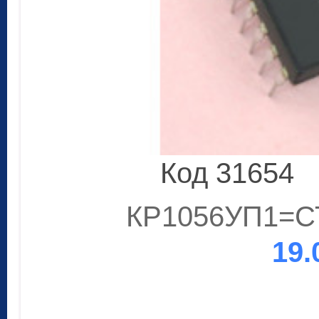
Код 31654
КР1056УП1=СТ
19.