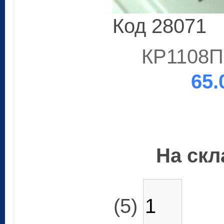
Код 28071
КР1108П
65.
На скла
(5)