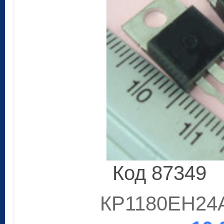
Код 87349
КР1180ЕН24А