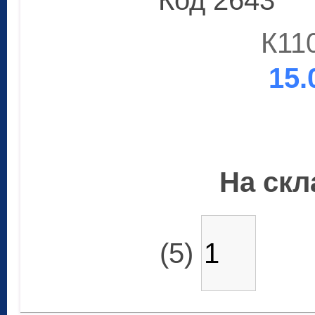
Код 2643
К11
15.
На скла
(5)