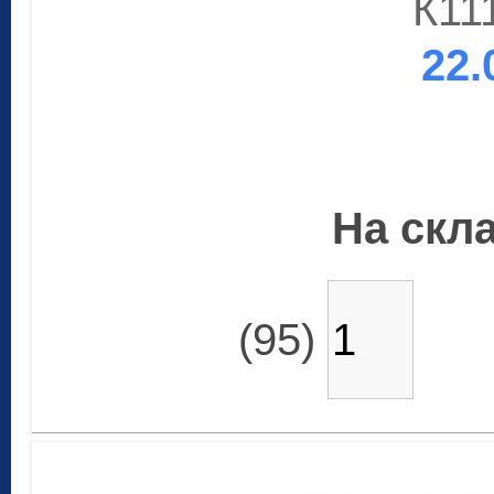
К11
22.
На скла
(95)