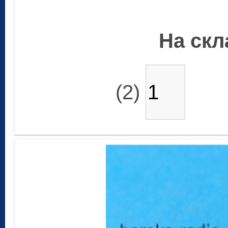
На скла
(2)