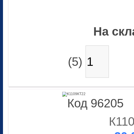
На скла
(5)
Код 96205
К11