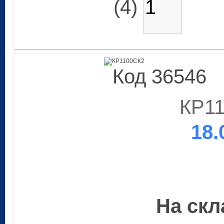
(4)
Код 36546
КР1
18.
На скла