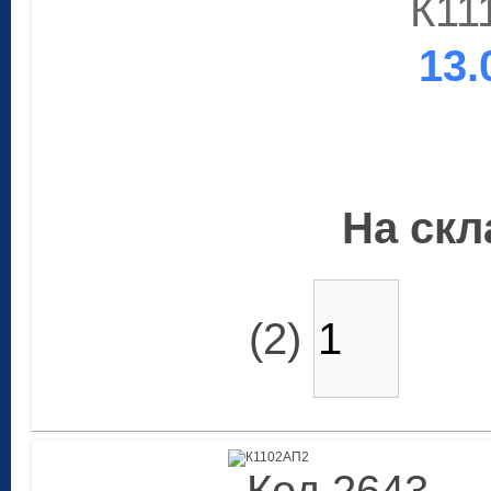
К11
13.
На скла
(2)