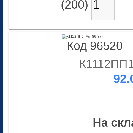
(200)
Код 96520
К1112ПП1 
92.
На скла