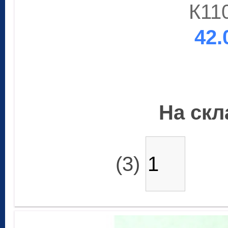
К11
42.
На скла
(3)