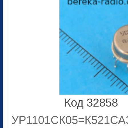
Код 32858
УР1101СК05=К521СА3