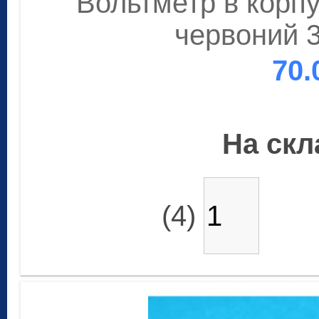
Вольтметр в корпу
червоний 3
70.
На скла
(4)