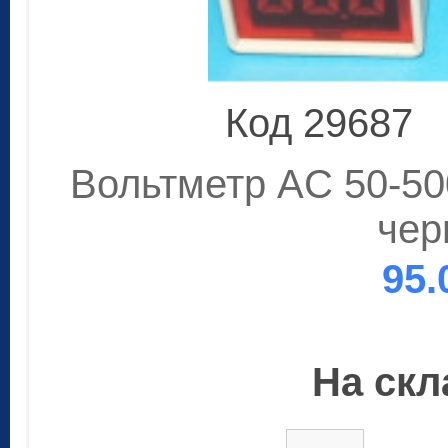
Код 29687
Вольтметр AC 50-500
чер
95.
На скла