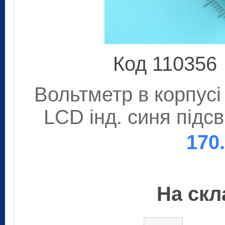
Код 110356
Вольтметр в корпусі
LCD інд. синя підс
170
На скла