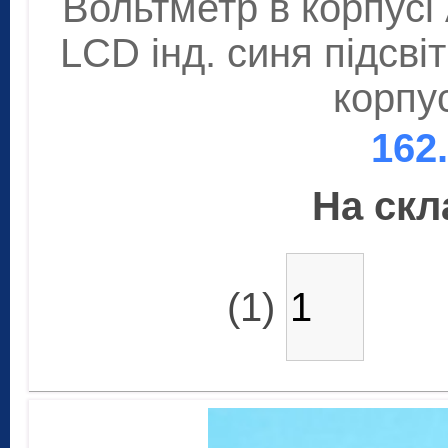
Вольтметр в корпусі
LCD інд. синя підсві
корпус
162
На скла
(1)