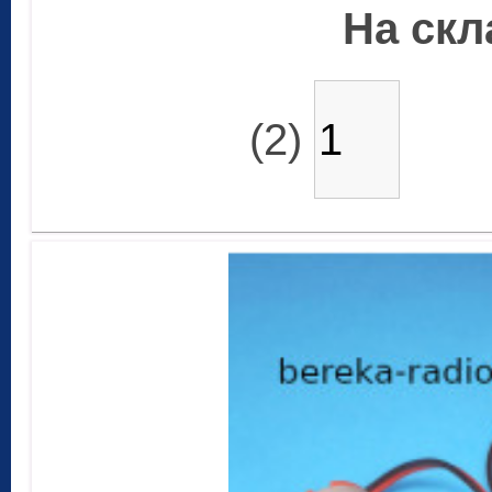
На скла
(2)