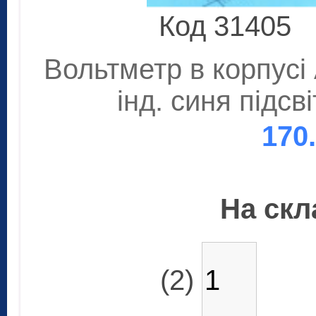
Код 31405
Вольтметр в корпусі
інд. синя підс
170
На скла
(2)