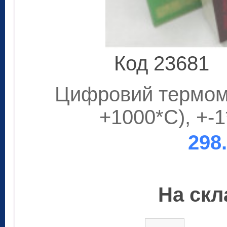
Код 23681
Цифровий термомет
+1000*С), +-1
298
На скла