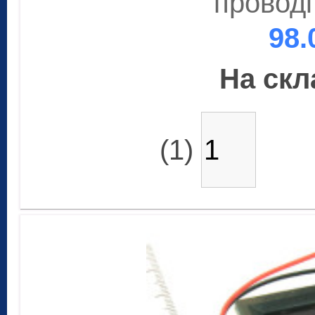
проводі
98.
На скла
(1)