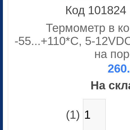
Код 101824
Термометр в кор
-55...+110*C, 5-12VDC
на пор
260
На скла
(1)