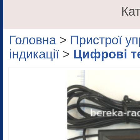
Кат
Головна
>
Пристрої уп
індикації
>
Цифрові т