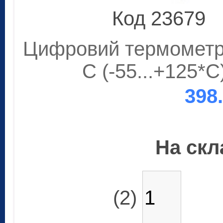
Код 23679
Цифровий термометр-
C (-55...+125*С
398
На скла
(2)