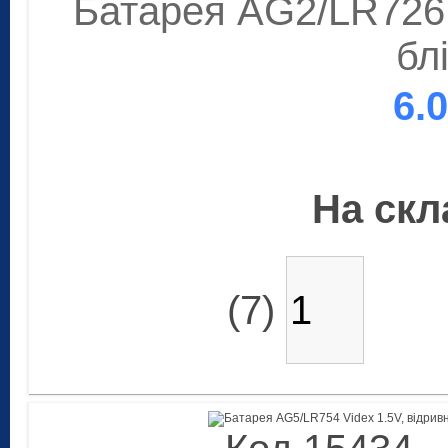
Батарея AG2/LR726 
бл
6.
На скла
(7)