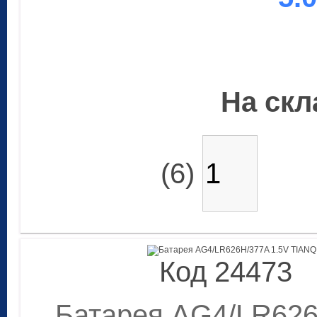
На скла
(6)
Код 24473
Батарея AG4/LR626