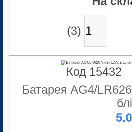
На скла
(3)
Код 15432
Батарея AG4/LR626 
бл
5.