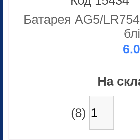
Код 15434
Батарея AG5/LR754 
бл
6.
На скла
(8)