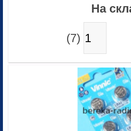
На скла
(7)