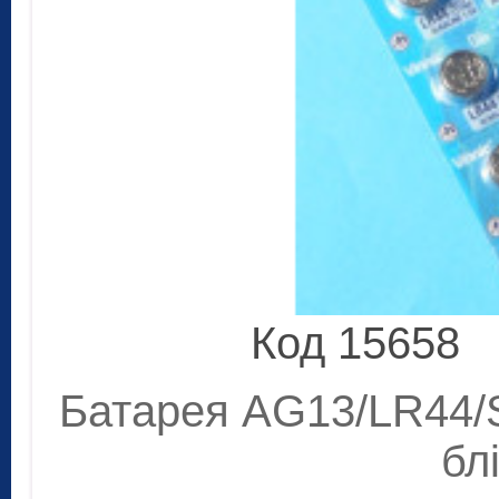
Код 15658
Батарея AG13/LR44/S
бл