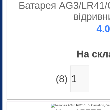
Батарея AG3/LR41/C
відривн
4.
На скла
(8)