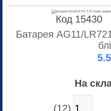
Код 15430
Батарея AG11/LR721 
бл
5.
На скла
(12)