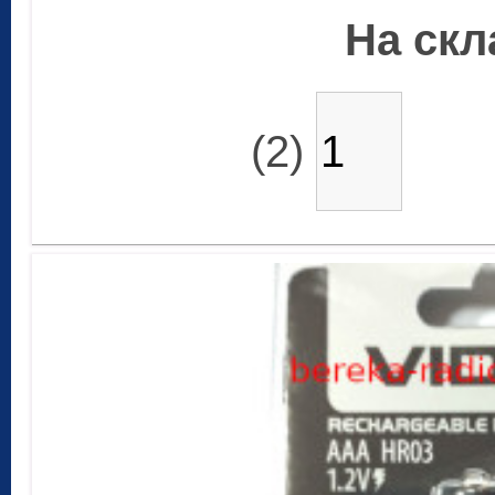
На скла
(2)