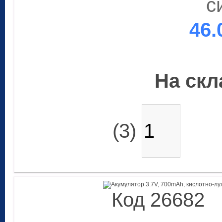
с
46.
На скла
(3)
Код 26682