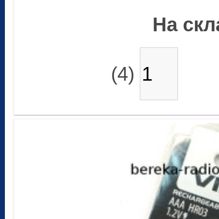
На скла
(4)